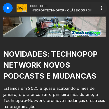
11:00 - 13:00
om DEEJAY TECHNOPOP
eams (Will Come Alive)
2 Brothers On The 4th Floor - Dreams (Will Come Al
TECHNOPOP - CLÁSSICOS POP/DANCE com DE
NOVIDADES: TECHNOPOP
NETWORK NOVOS
PODCASTS E MUDANÇAS
Estamos em 2025 e quase acabando o mês de
janeiro, e pra encerrar o primeiro mês do ano, a
Technopop-Network promove mudanças e estreias
na programação